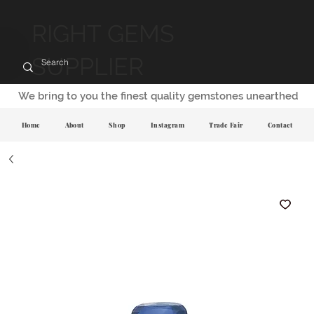
RIGHT GEMS
SUPPLIER
We bring to you the finest quality gemstones unearthed
Home
About
Shop
Instagram
Trade Fair
Contact