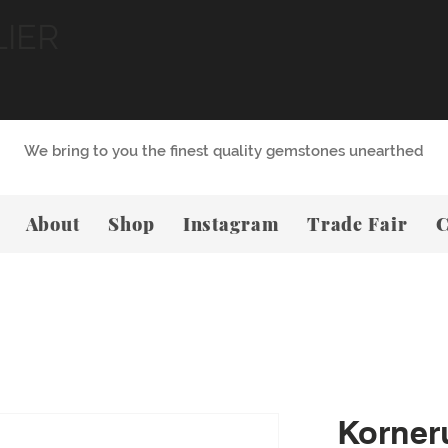
LIER
We bring to you the finest quality gemstones unearthed
About
Shop
Instagram
Trade Fair
C
Korner