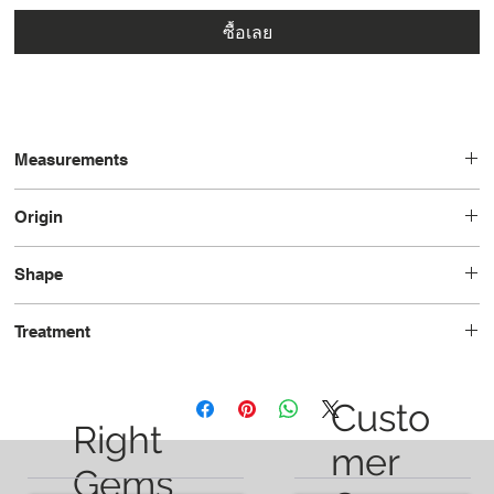
ซื้อเลย
Measurements
12.9 x 9.4 x 6.7
Origin
Brazil
Shape
Pear
Treatment
Unheated
Custo
Right
mer
Gems