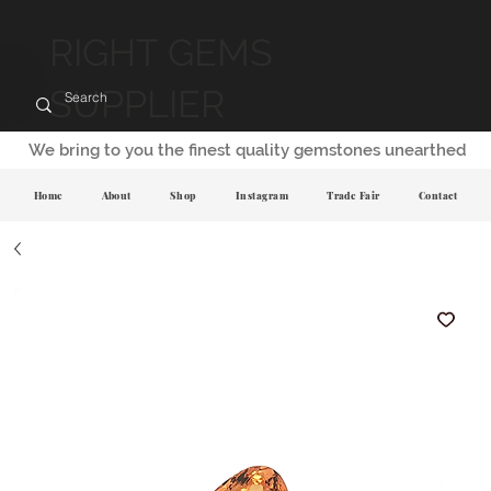
RIGHT GEMS
SUPPLIER
We bring to you the finest quality gemstones unearthed
Home
About
Shop
Instagram
Trade Fair
Contact