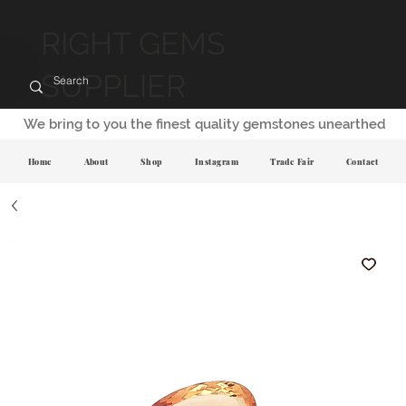
RIGHT GEMS
SUPPLIER
We bring to you the finest quality gemstones unearthed
Home
About
Shop
Instagram
Trade Fair
Contact