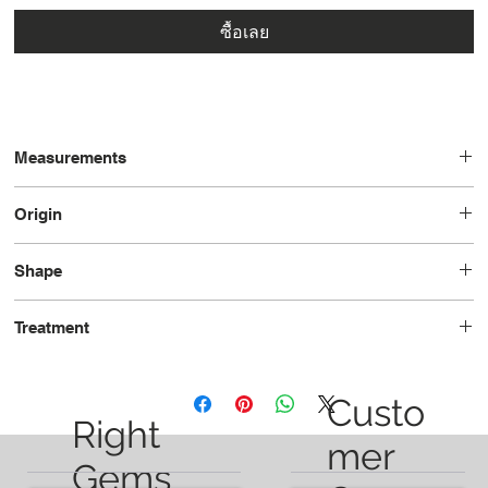
ซื้อเลย
Measurements
16.8 x 10.5 x 6.4
Origin
Brazil
Shape
Pear
Treatment
Unheated
Custo
Right
mer
Gems