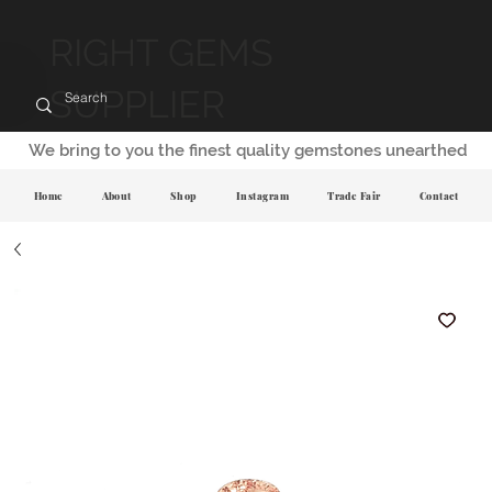
RIGHT GEMS
SUPPLIER
We bring to you the finest quality gemstones unearthed
Home
About
Shop
Instagram
Trade Fair
Contact